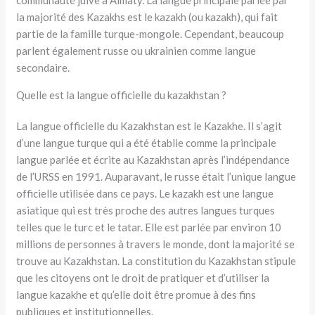
communauté juive à Almaty. La langue principale parlée par
la majorité des Kazakhs est le kazakh (ou kazakh), qui fait
partie de la famille turque-mongole. Cependant, beaucoup
parlent également russe ou ukrainien comme langue
secondaire.
Quelle est la langue officielle du kazakhstan ?
La langue officielle du Kazakhstan est le Kazakhe. Il s’agit
d’une langue turque qui a été établie comme la principale
langue parlée et écrite au Kazakhstan après l’indépendance
de l’URSS en 1991. Auparavant, le russe était l’unique langue
officielle utilisée dans ce pays. Le kazakh est une langue
asiatique qui est très proche des autres langues turques
telles que le turc et le tatar. Elle est parlée par environ 10
millions de personnes à travers le monde, dont la majorité se
trouve au Kazakhstan. La constitution du Kazakhstan stipule
que les citoyens ont le droit de pratiquer et d’utiliser la
langue kazakhe et qu’elle doit être promue à des fins
publiques et institutionnelles.