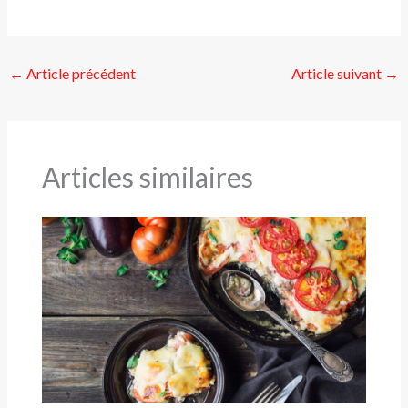
←
Article précédent
Article suivant
→
Articles similaires