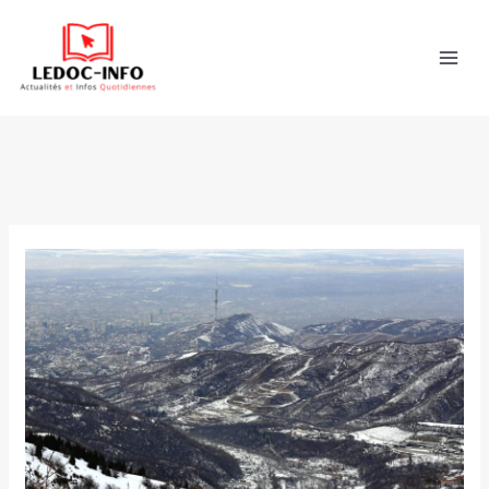
Aller
Mai
au
Men
contenu